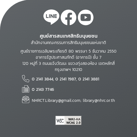
ศูนย์สารสนเทศสิทธิมนุษยชน
สำนักงานคณะกรรมการสิทธิมนุษยชนแห่งชาติ
ศูนย์ราชการเฉลิมพระเกียรติ 80 พรรษา 5 ธันวาคม 2550
อาคารรัฐประศาสนภักดี (อาคารบี) ชั้น 7
120 หมู่ที่ 3 ถนนแจ้งวัฒนะ แขวงทุ่งสองห้อง เขตหลักสี่
กรุงเทพฯ 10210
0 2141 3844, 0 2141 1987, 0 2141 3881
0 2143 7746
NHRCT.Library@gmail.com; library@nhrc.or.th