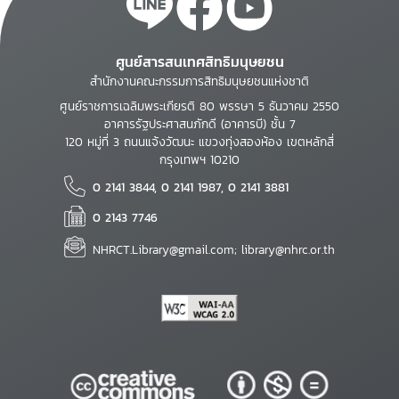
ศูนย์สารสนเทศสิทธิมนุษยชน
สำนักงานคณะกรรมการสิทธิมนุษยชนแห่งชาติ
ศูนย์ราชการเฉลิมพระเกียรติ 80 พรรษา 5 ธันวาคม 2550
อาคารรัฐประศาสนภักดี (อาคารบี) ชั้น 7
120 หมู่ที่ 3 ถนนแจ้งวัฒนะ แขวงทุ่งสองห้อง เขตหลักสี่
กรุงเทพฯ 10210
0 2141 3844, 0 2141 1987, 0 2141 3881
0 2143 7746
NHRCT.Library@gmail.com; library@nhrc.or.th