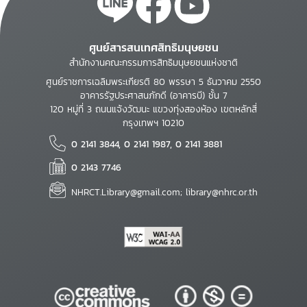
ศูนย์สารสนเทศสิทธิมนุษยชน
สำนักงานคณะกรรมการสิทธิมนุษยชนแห่งชาติ
ศูนย์ราชการเฉลิมพระเกียรติ 80 พรรษา 5 ธันวาคม 2550
อาคารรัฐประศาสนภักดี (อาคารบี) ชั้น 7
120 หมู่ที่ 3 ถนนแจ้งวัฒนะ แขวงทุ่งสองห้อง เขตหลักสี่
กรุงเทพฯ 10210
0 2141 3844, 0 2141 1987, 0 2141 3881
0 2143 7746
NHRCT.Library@gmail.com; library@nhrc.or.th