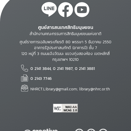
ศูนย์สารสนเทศสิทธิมนุษยชน
สำนักงานคณะกรรมการสิทธิมนุษยชนแห่งชาติ
ศูนย์ราชการเฉลิมพระเกียรติ 80 พรรษา 5 ธันวาคม 2550
อาคารรัฐประศาสนภักดี (อาคารบี) ชั้น 7
120 หมู่ที่ 3 ถนนแจ้งวัฒนะ แขวงทุ่งสองห้อง เขตหลักสี่
กรุงเทพฯ 10210
0 2141 3844, 0 2141 1987, 0 2141 3881
0 2143 7746
NHRCT.Library@gmail.com; library@nhrc.or.th