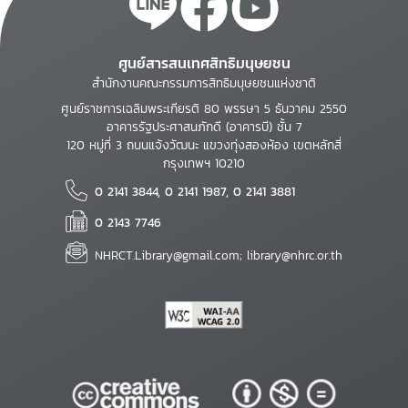
ศูนย์สารสนเทศสิทธิมนุษยชน
สำนักงานคณะกรรมการสิทธิมนุษยชนแห่งชาติ
ศูนย์ราชการเฉลิมพระเกียรติ 80 พรรษา 5 ธันวาคม 2550
อาคารรัฐประศาสนภักดี (อาคารบี) ชั้น 7
120 หมู่ที่ 3 ถนนแจ้งวัฒนะ แขวงทุ่งสองห้อง เขตหลักสี่
กรุงเทพฯ 10210
0 2141 3844, 0 2141 1987, 0 2141 3881
0 2143 7746
NHRCT.Library@gmail.com; library@nhrc.or.th