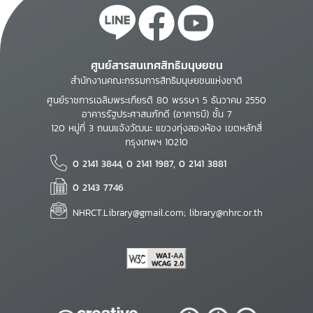
ศูนย์สารสนเทศสิทธิมนุษยชน
สำนักงานคณะกรรมการสิทธิมนุษยชนแห่งชาติ
ศูนย์ราชการเฉลิมพระเกียรติ 80 พรรษา 5 ธันวาคม 2550
อาคารรัฐประศาสนภักดี (อาคารบี) ชั้น 7
120 หมู่ที่ 3 ถนนแจ้งวัฒนะ แขวงทุ่งสองห้อง เขตหลักสี่
กรุงเทพฯ 10210
0 2141 3844, 0 2141 1987, 0 2141 3881
0 2143 7746
NHRCT.Library@gmail.com; library@nhrc.or.th