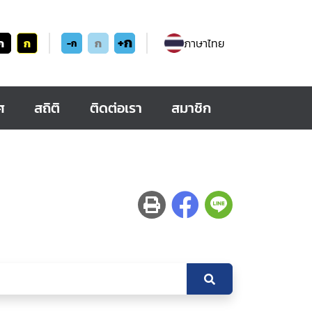
+ก
ก
ก
ก
ภาษาไทย
-ก
ศ
สถิติ
ติดต่อเรา
สมาชิก