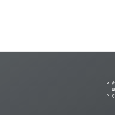
ส
แ
ศ