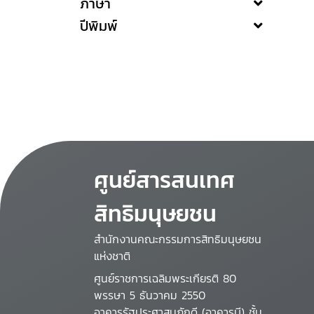
ภาษา
ปีพิมพ์
ศูนย์สารสนเทศ
สิทธิมนุษยชน
สำนักงานคณะกรรมการสิทธิมนุษยชน
แห่งชาติ
ศูนย์ราชการเฉลิมพระเกียรติ 80
พรรษา 5 ธันวาคม 2550
อาคารรัฐประศาสนภักดี (อาคารบี) ชั้น