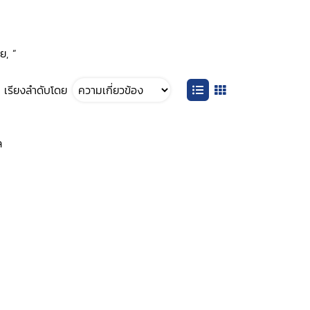
ย, ”
เรียงลำดับโดย
ล