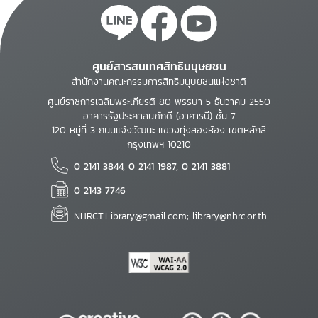
ศูนย์สารสนเทศสิทธิมนุษยชน
สำนักงานคณะกรรมการสิทธิมนุษยชนแห่งชาติ
ศูนย์ราชการเฉลิมพระเกียรติ 80 พรรษา 5 ธันวาคม 2550
อาคารรัฐประศาสนภักดี (อาคารบี) ชั้น 7
120 หมู่ที่ 3 ถนนแจ้งวัฒนะ แขวงทุ่งสองห้อง เขตหลักสี่
กรุงเทพฯ 10210
0 2141 3844, 0 2141 1987, 0 2141 3881
0 2143 7746
NHRCT.Library@gmail.com; library@nhrc.or.th