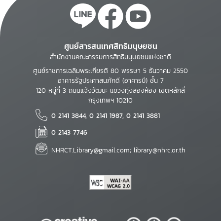
ศูนย์สารสนเทศสิทธิมนุษยชน
สำนักงานคณะกรรมการสิทธิมนุษยชนแห่งชาติ
ศูนย์ราชการเฉลิมพระเกียรติ 80 พรรษา 5 ธันวาคม 2550
อาคารรัฐประศาสนภักดี (อาคารบี) ชั้น 7
120 หมู่ที่ 3 ถนนแจ้งวัฒนะ แขวงทุ่งสองห้อง เขตหลักสี่
กรุงเทพฯ 10210
0 2141 3844, 0 2141 1987, 0 2141 3881
0 2143 7746
NHRCT.Library@gmail.com; library@nhrc.or.th