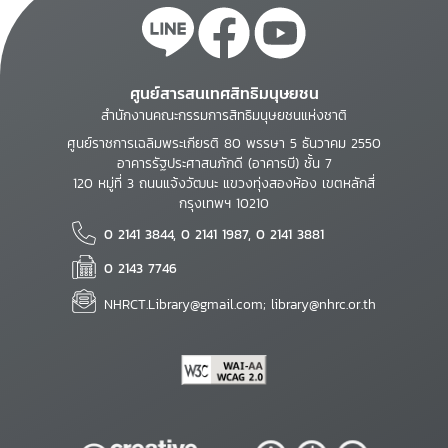
ศูนย์สารสนเทศสิทธิมนุษยชน
สำนักงานคณะกรรมการสิทธิมนุษยชนแห่งชาติ
ศูนย์ราชการเฉลิมพระเกียรติ 80 พรรษา 5 ธันวาคม 2550
อาคารรัฐประศาสนภักดี (อาคารบี) ชั้น 7
120 หมู่ที่ 3 ถนนแจ้งวัฒนะ แขวงทุ่งสองห้อง เขตหลักสี่
กรุงเทพฯ 10210
0 2141 3844, 0 2141 1987, 0 2141 3881
0 2143 7746
NHRCT.Library@gmail.com; library@nhrc.or.th