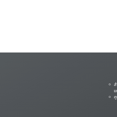
ส
แ
ศ