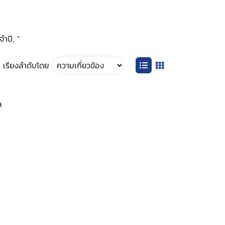
จำปี, ”
เรียงลำดับโดย
ล