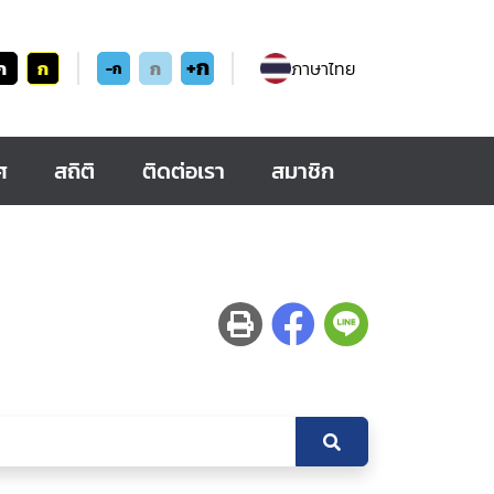
+ก
ก
ก
ก
ภาษาไทย
-ก
ศ
สถิติ
ติดต่อเรา
สมาชิก