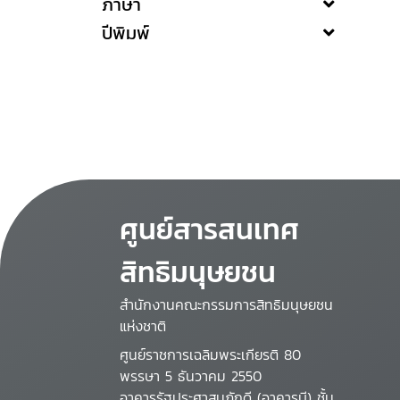
ภาษา
ปีพิมพ์
ศูนย์สารสนเทศ
สิทธิมนุษยชน
สำนักงานคณะกรรมการสิทธิมนุษยชน
แห่งชาติ
ศูนย์ราชการเฉลิมพระเกียรติ 80
พรรษา 5 ธันวาคม 2550
อาคารรัฐประศาสนภักดี (อาคารบี) ชั้น