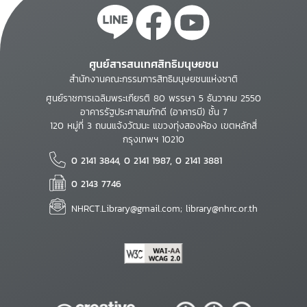
ศูนย์สารสนเทศสิทธิมนุษยชน
สำนักงานคณะกรรมการสิทธิมนุษยชนแห่งชาติ
ศูนย์ราชการเฉลิมพระเกียรติ 80 พรรษา 5 ธันวาคม 2550
อาคารรัฐประศาสนภักดี (อาคารบี) ชั้น 7
120 หมู่ที่ 3 ถนนแจ้งวัฒนะ แขวงทุ่งสองห้อง เขตหลักสี่
กรุงเทพฯ 10210
0 2141 3844, 0 2141 1987, 0 2141 3881
0 2143 7746
NHRCT.Library@gmail.com; library@nhrc.or.th