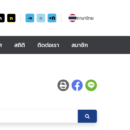
+ก
ก
ก
ก
ภาษาไทย
-ก
ศ
สถิติ
ติดต่อเรา
สมาชิก