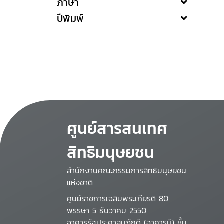
ภาษา
ปีพิมพ์
ศูนย์สารสนเทศ
สิทธิมนุษยชน
สำนักงานคณะกรรมการสิทธิมนุษยชน
แห่งชาติ
ศูนย์ราชการเฉลิมพระเกียรติ 80
พรรษา 5 ธันวาคม 2550
อาคารรัฐประศาสนภักดี (อาคารบี) ชั้น