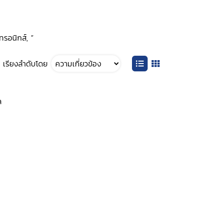
กทรอนิกส์, ”
เรียงลำดับโดย
ล