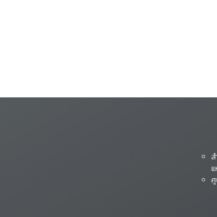
ส
แ
ศ