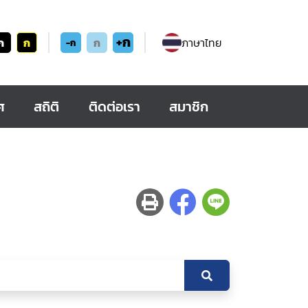
+ก
ก
ก
ก
ภาษาไทย
-ก
ศ
สถิติ
ติดต่อเรา
สมาชิก