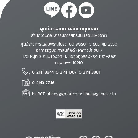
ศูนย์สารสนเทศสิทธิมนุษยชน
สำนักงานคณะกรรมการสิทธิมนุษยชนแห่งชาติ
ศูนย์ราชการเฉลิมพระเกียรติ 80 พรรษา 5 ธันวาคม 2550
อาคารรัฐประศาสนภักดี (อาคารบี) ชั้น 7
120 หมู่ที่ 3 ถนนแจ้งวัฒนะ แขวงทุ่งสองห้อง เขตหลักสี่
กรุงเทพฯ 10210
0 2141 3844, 0 2141 1987, 0 2141 3881
0 2143 7746
NHRCT.Library@gmail.com; library@nhrc.or.th