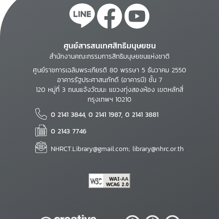
ศูนย์สารสนเทศสิทธิมนุษยชน
สำนักงานคณะกรรมการสิทธิมนุษยชนแห่งชาติ
ศูนย์ราชการเฉลิมพระเกียรติ 80 พรรษา 5 ธันวาคม 2550
อาคารรัฐประศาสนภักดี (อาคารบี) ชั้น 7
120 หมู่ที่ 3 ถนนแจ้งวัฒนะ แขวงทุ่งสองห้อง เขตหลักสี่
กรุงเทพฯ 10210
0 2141 3844, 0 2141 1987, 0 2141 3881
0 2143 7746
NHRCT.Library@gmail.com; library@nhrc.or.th