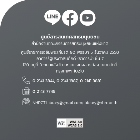
ศูนย์สารสนเทศสิทธิมนุษยชน
สำนักงานคณะกรรมการสิทธิมนุษยชนแห่งชาติ
ศูนย์ราชการเฉลิมพระเกียรติ 80 พรรษา 5 ธันวาคม 2550
อาคารรัฐประศาสนภักดี (อาคารบี) ชั้น 7
120 หมู่ที่ 3 ถนนแจ้งวัฒนะ แขวงทุ่งสองห้อง เขตหลักสี่
กรุงเทพฯ 10210
0 2141 3844, 0 2141 1987, 0 2141 3881
0 2143 7746
NHRCT.Library@gmail.com; library@nhrc.or.th