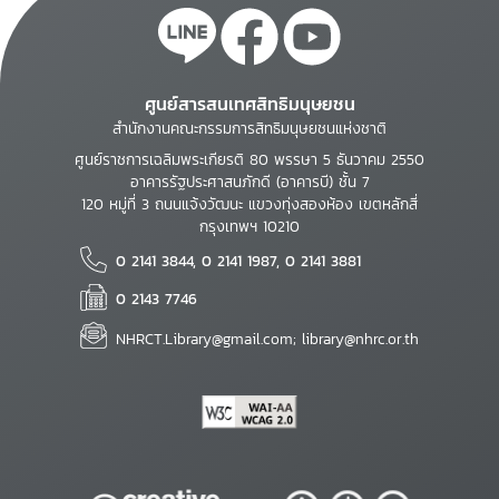
ศูนย์สารสนเทศสิทธิมนุษยชน
สำนักงานคณะกรรมการสิทธิมนุษยชนแห่งชาติ
ศูนย์ราชการเฉลิมพระเกียรติ 80 พรรษา 5 ธันวาคม 2550
อาคารรัฐประศาสนภักดี (อาคารบี) ชั้น 7
120 หมู่ที่ 3 ถนนแจ้งวัฒนะ แขวงทุ่งสองห้อง เขตหลักสี่
กรุงเทพฯ 10210
0 2141 3844, 0 2141 1987, 0 2141 3881
0 2143 7746
NHRCT.Library@gmail.com; library@nhrc.or.th