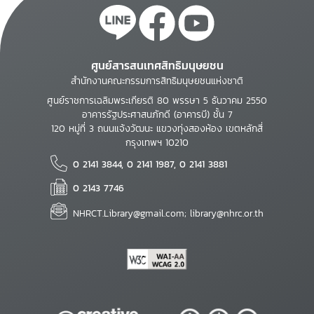
ศูนย์สารสนเทศสิทธิมนุษยชน
สำนักงานคณะกรรมการสิทธิมนุษยชนแห่งชาติ
ศูนย์ราชการเฉลิมพระเกียรติ 80 พรรษา 5 ธันวาคม 2550
อาคารรัฐประศาสนภักดี (อาคารบี) ชั้น 7
120 หมู่ที่ 3 ถนนแจ้งวัฒนะ แขวงทุ่งสองห้อง เขตหลักสี่
กรุงเทพฯ 10210
0 2141 3844, 0 2141 1987, 0 2141 3881
0 2143 7746
NHRCT.Library@gmail.com; library@nhrc.or.th