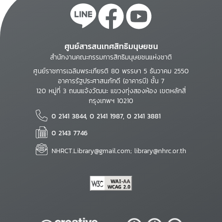
ศูนย์สารสนเทศสิทธิมนุษยชน
สำนักงานคณะกรรมการสิทธิมนุษยชนแห่งชาติ
ศูนย์ราชการเฉลิมพระเกียรติ 80 พรรษา 5 ธันวาคม 2550
อาคารรัฐประศาสนภักดี (อาคารบี) ชั้น 7
120 หมู่ที่ 3 ถนนแจ้งวัฒนะ แขวงทุ่งสองห้อง เขตหลักสี่
กรุงเทพฯ 10210
0 2141 3844, 0 2141 1987, 0 2141 3881
0 2143 7746
NHRCT.Library@gmail.com; library@nhrc.or.th