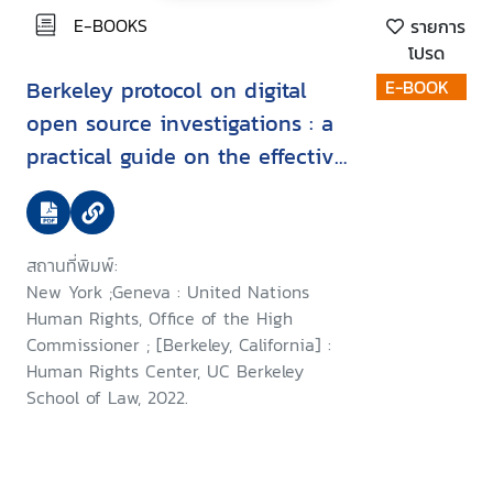
E-BOOKS
รายการ
โปรด
Berkeley protocol on digital
E-BOOK
open source investigations : a
practical guide on the effective
use of digital open source
information in investigating
violations of international
สถานที่พิมพ์:
criminal, human rights and
New York ;Geneva : United Nations
humanitarian law
Human Rights, Office of the High
Commissioner ; [Berkeley, California] :
Human Rights Center, UC Berkeley
School of Law, 2022.