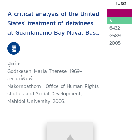
โปรด
A critical analysis of the United
H
V
States' treatment of detainees
6432
at Guantanamo Bay Naval Base
G589
in the context of internation
2005
law
ผู้แต่ง:
Godskesen, Maria Therese, 1969-
สถานที่พิมพ์:
Nakornpathom : Office of Human Rights
studies and Social Development,
Mahidol University, 2005.