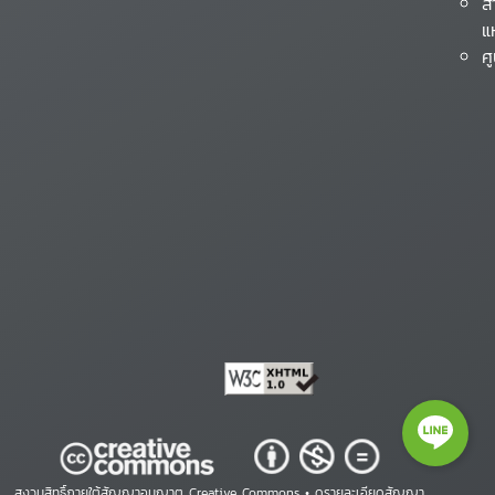
ส
แ
ศ
สงวนสิทธิ์ภายใต้สัญญาอนุญาต Creative Commons •
ดูรายละเอียดสัญญา