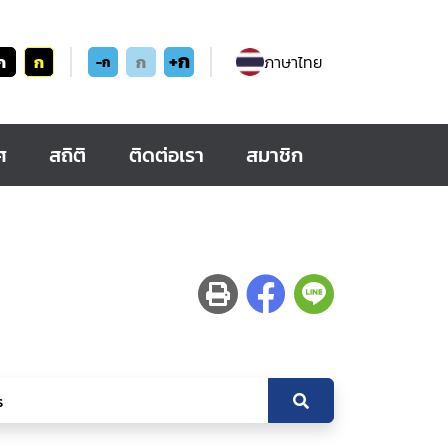
+ก
ก
ก
ก
ภาษาไทย
-ก
ศ
สถิติ
ติดต่อเรา
สมาชิก