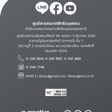
ศูนย์สารสนเทศสิทธิมนุษยชน
สำนักงานคณะกรรมการสิทธิมนุษยชนแห่งชาติ
ศูนย์ราชการเฉลิมพระเกียรติ 80 พรรษา 5 ธันวาคม 2550
อาคารรัฐประศาสนภักดี (อาคารบี) ชั้น 7
120 หมู่ที่ 3 ถนนแจ้งวัฒนะ แขวงทุ่งสองห้อง เขตหลักสี่
กรุงเทพฯ 10210
0 2141 3844, 0 2141 1987, 0 2141 3881
0 2143 7746
NHRCT.Library@gmail.com; library@nhrc.or.th