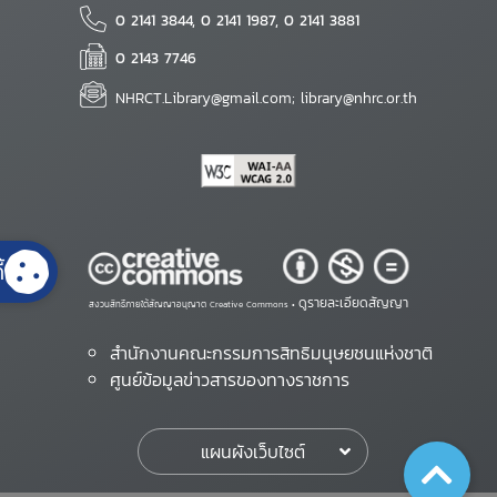
0 2141 3844, 0 2141 1987, 0 2141 3881
0 2143 7746
NHRCT.Library@gmail.com; library@nhrc.or.th
้
ดูรายละเอียดสัญญา
สงวนสิทธิ์ภายใต้สัญญาอนุญาต Creative Commons •
สำนักงานคณะกรรมการสิทธิมนุษยชนแห่งชาติ
ศูนย์ข้อมูลข่าวสารของทางราชการ
แผนผังเว็บไซต์