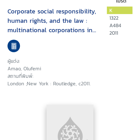
โปรด
Corporate social responsibility,
K
1322
human rights, and the law :
A484
multinational corporations in
2011
developing countries
ผู้แต่ง:
Amao, Olufemi
สถานที่พิมพ์:
London ;New York : Routledge, c2011.