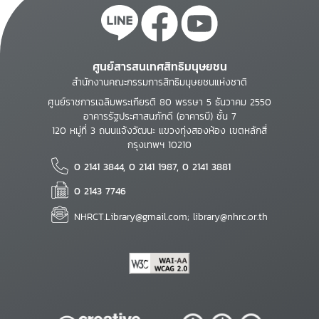
ศูนย์สารสนเทศสิทธิมนุษยชน
สำนักงานคณะกรรมการสิทธิมนุษยชนแห่งชาติ
ศูนย์ราชการเฉลิมพระเกียรติ 80 พรรษา 5 ธันวาคม 2550
อาคารรัฐประศาสนภักดี (อาคารบี) ชั้น 7
120 หมู่ที่ 3 ถนนแจ้งวัฒนะ แขวงทุ่งสองห้อง เขตหลักสี่
กรุงเทพฯ 10210
0 2141 3844, 0 2141 1987, 0 2141 3881
0 2143 7746
NHRCT.Library@gmail.com; library@nhrc.or.th