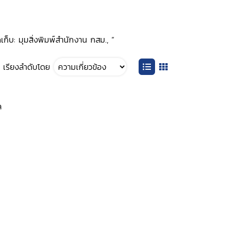
เก็บ: มุมสิ่งพิมพ์สำนักงาน กสม., ”
เรียงลำดับโดย
ล