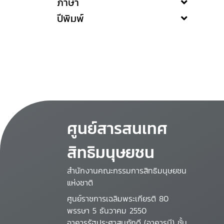
ภาษา
ปีพิมพ์
ศูนย์สารสนเทศ
สิทธิมนุษยชน
สำนักงานคณะกรรมการสิทธิมนุษยชน
แห่งชาติ
ศูนย์ราชการเฉลิมพระเกียรติ 80
พรรษา 5 ธันวาคม 2550
อาคารรัฐประศาสนภักดี (อาคารบี) ชั้น