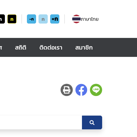
+ก
ก
ก
ก
ภาษาไทย
-ก
ศ
สถิติ
ติดต่อเรา
สมาชิก