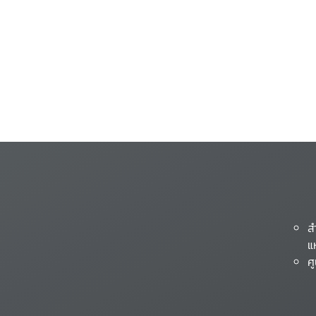
ส
แ
ศ