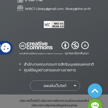
0 2143 7746
NHRCT.Library@gmail.com; library@nhrc.or.th
้
ดูรายละเอียดสัญญา
สงวนสิทธิ์ภายใต้สัญญาอนุญาต Creative Commons •
สำนักงานคณะกรรมการสิทธิมนุษยชนแห่งชาติ
ศูนย์ข้อมูลข่าวสารของทางราชการ
แผนผังเว็บไซต์
นโยบายเว็บไซต์
นโยบายการรักษาความมั่นคงปลอดภัย
นโยบายการคุ้มครองข้อมูลส่วนบุคคล