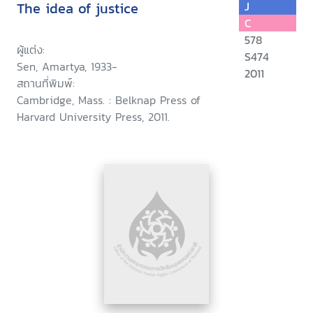
The idea of justice
J
C
578
ผู้แต่ง:
S474
Sen, Amartya, 1933-
2011
สถานที่พิมพ์:
Cambridge, Mass. : Belknap Press of
Harvard University Press, 2011.