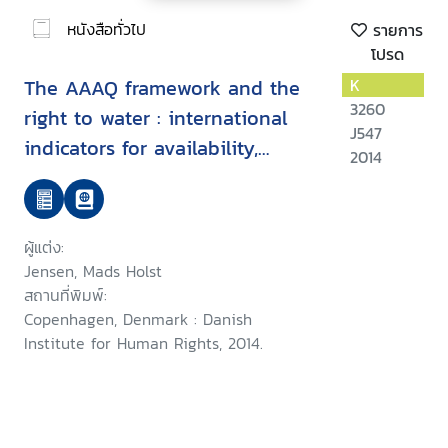
หนังสือทั่วไป
รายการ
โปรด
The AAAQ framework and the
K
3260
right to water : international
J547
indicators for availability,
2014
accessibility, acceptability and
quality : an issue paper of the
AAAQ Toolbox
ผู้แต่ง:
Jensen, Mads Holst
สถานที่พิมพ์:
Copenhagen, Denmark : Danish
Institute for Human Rights, 2014.