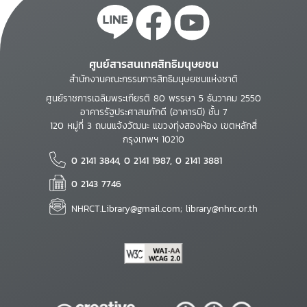
ศูนย์สารสนเทศสิทธิมนุษยชน
สำนักงานคณะกรรมการสิทธิมนุษยชนแห่งชาติ
ศูนย์ราชการเฉลิมพระเกียรติ 80 พรรษา 5 ธันวาคม 2550
อาคารรัฐประศาสนภักดี (อาคารบี) ชั้น 7
120 หมู่ที่ 3 ถนนแจ้งวัฒนะ แขวงทุ่งสองห้อง เขตหลักสี่
กรุงเทพฯ 10210
0 2141 3844, 0 2141 1987, 0 2141 3881
0 2143 7746
NHRCT.Library@gmail.com; library@nhrc.or.th