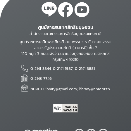
ศูนย์สารสนเทศสิทธิมนุษยชน
สำนักงานคณะกรรมการสิทธิมนุษยชนแห่งชาติ
ศูนย์ราชการเฉลิมพระเกียรติ 80 พรรษา 5 ธันวาคม 2550
อาคารรัฐประศาสนภักดี (อาคารบี) ชั้น 7
120 หมู่ที่ 3 ถนนแจ้งวัฒนะ แขวงทุ่งสองห้อง เขตหลักสี่
กรุงเทพฯ 10210
0 2141 3844, 0 2141 1987, 0 2141 3881
0 2143 7746
NHRCT.Library@gmail.com; library@nhrc.or.th