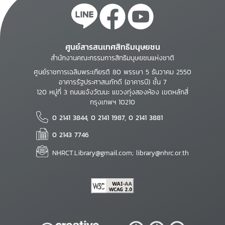
ศูนย์สารสนเทศสิทธิมนุษยชน
สำนักงานคณะกรรมการสิทธิมนุษยชนแห่งชาติ
ศูนย์ราชการเฉลิมพระเกียรติ 80 พรรษา 5 ธันวาคม 2550
อาคารรัฐประศาสนภักดี (อาคารบี) ชั้น 7
120 หมู่ที่ 3 ถนนแจ้งวัฒนะ แขวงทุ่งสองห้อง เขตหลักสี่
กรุงเทพฯ 10210
0 2141 3844, 0 2141 1987, 0 2141 3881
0 2143 7746
NHRCT.Library@gmail.com; library@nhrc.or.th