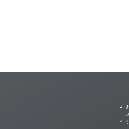
ส
แ
ศ