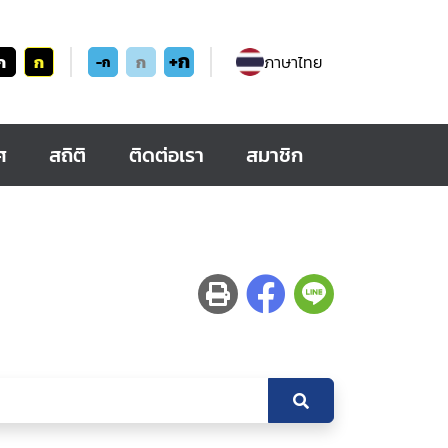
+ก
ก
ก
ก
ภาษาไทย
-ก
ศ
สถิติ
ติดต่อเรา
สมาชิก