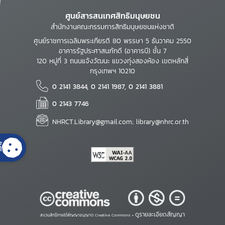
ศูนย์สารสนเทศสิทธิมนุษยชน
สำนักงานคณะกรรมการสิทธิมนุษยชนแห่งชาติ
ศูนย์ราชการเฉลิมพระเกียรติ 80 พรรษา 5 ธันวาคม 2550
อาคารรัฐประศาสนภักดี (อาคารบี) ชั้น 7
120 หมู่ที่ 3 ถนนแจ้งวัฒนะ แขวงทุ่งสองห้อง เขตหลักสี่
กรุงเทพฯ 10210
0 2141 3844, 0 2141 1987, 0 2141 3881
0 2143 7746
NHRCT.Library@gmail.com; library@nhrc.or.th
้
ดูรายละเอียดสัญญา
สงวนสิทธิ์ภายใต้สัญญาอนุญาต Creative Commons •