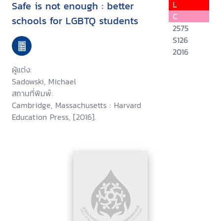
Safe is not enough : better
L
C
schools for LGBTQ students
2575
S126
2016
ผู้แต่ง:
Sadowski, Michael
สถานที่พิมพ์:
Cambridge, Massachusetts : Harvard
Education Press, [2016].