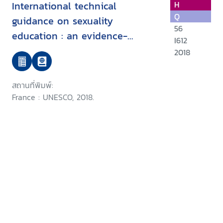
International technical
H
Q
guidance on sexuality
56
education : an evidence-
I612
informed approach
2018
สถานที่พิมพ์:
France : UNESCO, 2018.