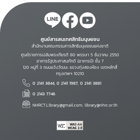
ศูนย์สารสนเทศสิทธิมนุษยชน
สำนักงานคณะกรรมการสิทธิมนุษยชนแห่งชาติ
ศูนย์ราชการเฉลิมพระเกียรติ 80 พรรษา 5 ธันวาคม 2550
อาคารรัฐประศาสนภักดี (อาคารบี) ชั้น 7
120 หมู่ที่ 3 ถนนแจ้งวัฒนะ แขวงทุ่งสองห้อง เขตหลักสี่
กรุงเทพฯ 10210
0 2141 3844, 0 2141 1987, 0 2141 3881
0 2143 7746
NHRCT.Library@gmail.com; library@nhrc.or.th