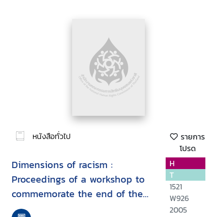
หนังสือทั่วไป
รายการ
โปรด
Dimensions of racism :
H
T
Proceedings of a workshop to
1521
commemorate the end of the
W926
United Nations third decade to
2005