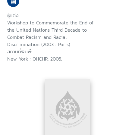
combat racism and racial
discrimination, Paris, 19-20
ผู้แต่ง:
February 2003
Workshop to Commemorate the End of
the United Nations Third Decade to
Combat Racism and Racial
Discrimination (2003 : Paris)
สถานที่พิมพ์:
New York : OHCHR, 2005.