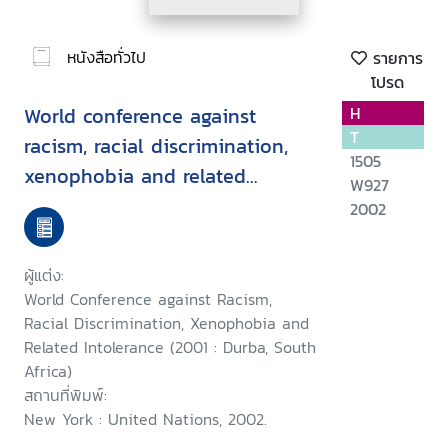
หนังสือทั่วไป
รายการ
โปรด
World conference against
H
T
racism, racial discrimination,
1505
xenophobia and related
W927
intolerance : declaration and
2002
programme of action
ผู้แต่ง:
World Conference against Racism,
Racial Discrimination, Xenophobia and
Related Intolerance (2001 : Durba, South
Africa)
สถานที่พิมพ์:
New York : United Nations, 2002.