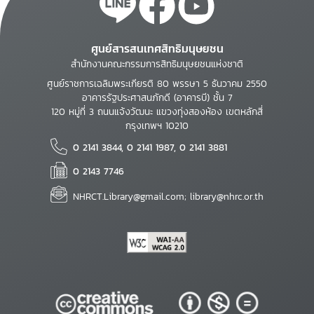
ศูนย์สารสนเทศสิทธิมนุษยชน
สำนักงานคณะกรรมการสิทธิมนุษยชนแห่งชาติ
ศูนย์ราชการเฉลิมพระเกียรติ 80 พรรษา 5 ธันวาคม 2550
อาคารรัฐประศาสนภักดี (อาคารบี) ชั้น 7
120 หมู่ที่ 3 ถนนแจ้งวัฒนะ แขวงทุ่งสองห้อง เขตหลักสี่
กรุงเทพฯ 10210
0 2141 3844, 0 2141 1987, 0 2141 3881
0 2143 7746
NHRCT.Library@gmail.com; library@nhrc.or.th