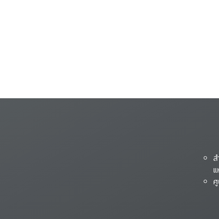
ส
แ
ศ