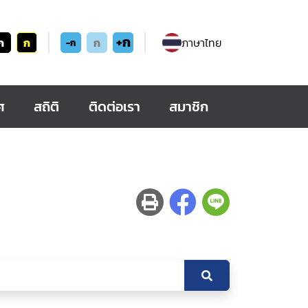
+ก
ก
ก
ก
ภาษาไทย
-ก
ศ
สถิติ
ติดต่อเรา
สมาชิก