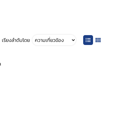
เรียงลำดับโดย
ล