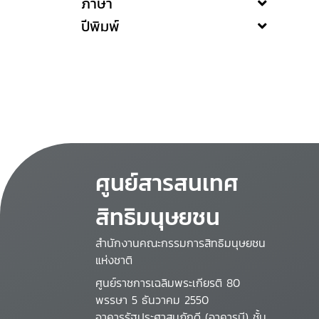
ภาษา
ปีพิมพ์
ศูนย์สารสนเทศ
สิทธิมนุษยชน
สำนักงานคณะกรรมการสิทธิมนุษยชน
แห่งชาติ
ศูนย์ราชการเฉลิมพระเกียรติ 80
พรรษา 5 ธันวาคม 2550
อาคารรัฐประศาสนภักดี (อาคารบี) ชั้น