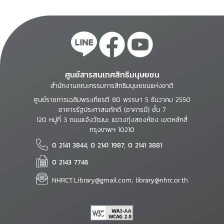
ศูนย์สารสนเทศสิทธิมนุษยชน
สำนักงานคณะกรรมการสิทธิมนุษยชนแห่งชาติ
ศูนย์ราชการเฉลิมพระเกียรติ 80 พรรษา 5 ธันวาคม 2550
อาคารรัฐประศาสนภักดี (อาคารบี) ชั้น 7
120 หมู่ที่ 3 ถนนแจ้งวัฒนะ แขวงทุ่งสองห้อง เขตหลักสี่
กรุงเทพฯ 10210
0 2141 3844, 0 2141 1987, 0 2141 3881
0 2143 7746
NHRCT.Library@gmail.com; library@nhrc.or.th