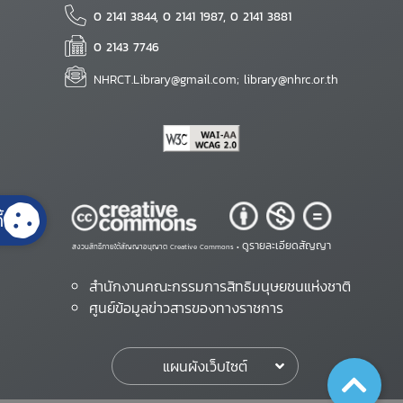
0 2141 3844, 0 2141 1987, 0 2141 3881
0 2143 7746
NHRCT.Library@gmail.com; library@nhrc.or.th
้
ดูรายละเอียดสัญญา
สงวนสิทธิ์ภายใต้สัญญาอนุญาต Creative Commons •
สำนักงานคณะกรรมการสิทธิมนุษยชนแห่งชาติ
ศูนย์ข้อมูลข่าวสารของทางราชการ
แผนผังเว็บไซต์