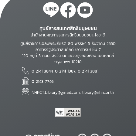
ศูนย์สารสนเทศสิทธิมนุษยชน
สำนักงานคณะกรรมการสิทธิมนุษยชนแห่งชาติ
ศูนย์ราชการเฉลิมพระเกียรติ 80 พรรษา 5 ธันวาคม 2550
อาคารรัฐประศาสนภักดี (อาคารบี) ชั้น 7
120 หมู่ที่ 3 ถนนแจ้งวัฒนะ แขวงทุ่งสองห้อง เขตหลักสี่
กรุงเทพฯ 10210
0 2141 3844, 0 2141 1987, 0 2141 3881
0 2143 7746
NHRCT.Library@gmail.com; library@nhrc.or.th