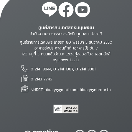
ศูนย์สารสนเทศสิทธิมนุษยชน
สำนักงานคณะกรรมการสิทธิมนุษยชนแห่งชาติ
ศูนย์ราชการเฉลิมพระเกียรติ 80 พรรษา 5 ธันวาคม 2550
อาคารรัฐประศาสนภักดี (อาคารบี) ชั้น 7
120 หมู่ที่ 3 ถนนแจ้งวัฒนะ แขวงทุ่งสองห้อง เขตหลักสี่
กรุงเทพฯ 10210
0 2141 3844, 0 2141 1987, 0 2141 3881
0 2143 7746
NHRCT.Library@gmail.com; library@nhrc.or.th