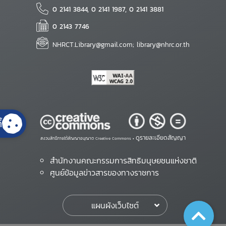
0 2141 3844, 0 2141 1987, 0 2141 3881
0 2143 7746
NHRCT.Library@gmail.com; library@nhrc.or.th
้
ดูรายละเอียดสัญญา
สงวนสิทธิ์ภายใต้สัญญาอนุญาต Creative Commons •
สำนักงานคณะกรรมการสิทธิมนุษยชนแห่งชาติ
ศูนย์ข้อมูลข่าวสารของทางราชการ
แผนผังเว็บไซต์