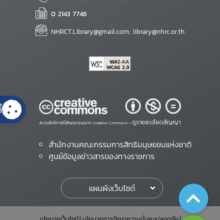
0 2143 7746
NHRCT.Library@gmail.com; library@nhrc.or.th
้
ดูรายละเอียดสัญญา
สงวนสิทธิ์ภายใต้สัญญาอนุญาต Creative Commons •
สำนักงานคณะกรรมการสิทธิมนุษยชนแห่งชาติ
ศูนย์ข้อมูลข่าวสารของทางราชการ
แผนผังเว็บไซต์
นโยบายเว็บไซต์
นโยบายการรักษาความมั่นคงปลอดภัย