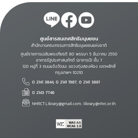
ศูนย์สารสนเทศสิทธิมนุษยชน
สำนักงานคณะกรรมการสิทธิมนุษยชนแห่งชาติ
ศูนย์ราชการเฉลิมพระเกียรติ 80 พรรษา 5 ธันวาคม 2550
อาคารรัฐประศาสนภักดี (อาคารบี) ชั้น 7
120 หมู่ที่ 3 ถนนแจ้งวัฒนะ แขวงทุ่งสองห้อง เขตหลักสี่
กรุงเทพฯ 10210
0 2141 3844, 0 2141 1987, 0 2141 3881
0 2143 7746
NHRCT.Library@gmail.com; library@nhrc.or.th