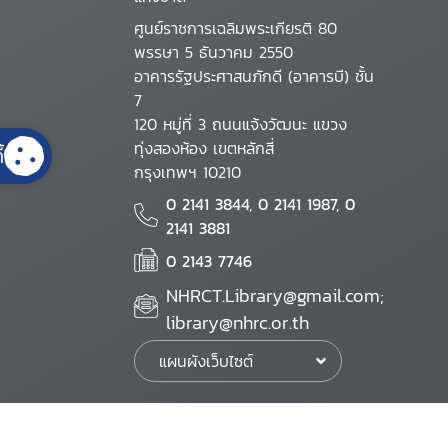
ศูนย์ราชการเฉลิมพระเกียรติ 80
พรรษา 5 ธันวาคม 2550
อาคารรัฐประศาสนภักดี (อาคารบี) ชั้น
7
120 หมู่ที่ 3 ถนนแจ้งวัฒนะ แขวง
ทุ่งสองห้อง เขตหลักสี่
้
กรุงเทพฯ 10210
0 2141 3844, 0 2141 1987, 0
2141 3881
0 2143 7746
NHRCT.Library@gmail.com;
library@nhrc.or.th
แผนผังเว็บไซต์
นโยบายเว็บไซต์
นโยบายการรักษาความมั่นคงปลอดภัย
นโยบายการคุ้มครองข