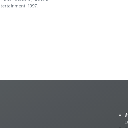
tertainment, 1997.
ส
แ