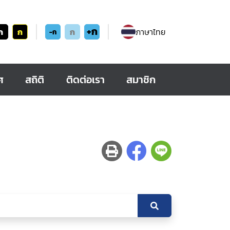
+ก
ก
ก
ก
ภาษาไทย
-ก
ศ
สถิติ
ติดต่อเรา
สมาชิก