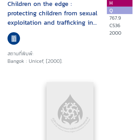
Children on the edge :
H
Q
protecting children from sexual
767.9
exploitation and trafficking in
C536
East Asia and the Pacific
2000
สถานที่พิมพ์:
Bangok : Unicef, [2000].