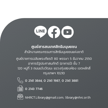
ศูนย์สารสนเทศสิทธิมนุษยชน
สำนักงานคณะกรรมการสิทธิมนุษยชนแห่งชาติ
ศูนย์ราชการเฉลิมพระเกียรติ 80 พรรษา 5 ธันวาคม 2550
อาคารรัฐประศาสนภักดี (อาคารบี) ชั้น 7
120 หมู่ที่ 3 ถนนแจ้งวัฒนะ แขวงทุ่งสองห้อง เขตหลักสี่
กรุงเทพฯ 10210
0 2141 3844, 0 2141 1987, 0 2141 3881
0 2143 7746
NHRCT.Library@gmail.com; library@nhrc.or.th