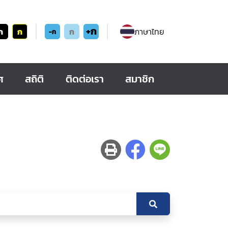
+ก
ก
ก
ก
ภาษาไทย
-ก
ศ
สถิติ
ติดต่อเรา
สมาชิก