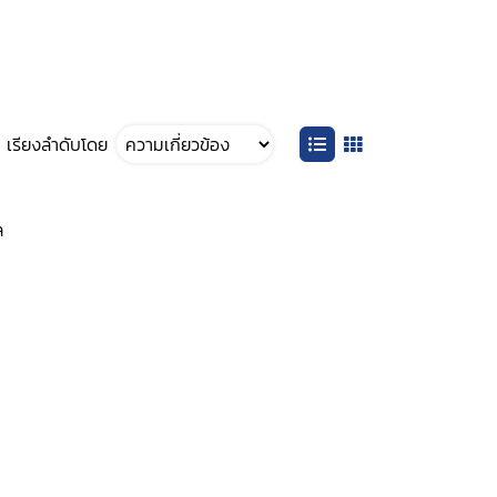
เรียงลำดับโดย
ล