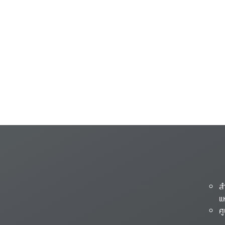
ส
แ
ศ