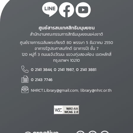
ศูนย์สารสนเทศสิทธิมนุษยชน
สำนักงานคณะกรรมการสิทธิมนุษยชนแห่งชาติ
ศูนย์ราชการเฉลิมพระเกียรติ 80 พรรษา 5 ธันวาคม 2550
อาคารรัฐประศาสนภักดี (อาคารบี) ชั้น 7
120 หมู่ที่ 3 ถนนแจ้งวัฒนะ แขวงทุ่งสองห้อง เขตหลักสี่
กรุงเทพฯ 10210
0 2141 3844, 0 2141 1987, 0 2141 3881
0 2143 7746
NHRCT.Library@gmail.com; library@nhrc.or.th