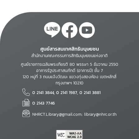
ศูนย์สารสนเทศสิทธิมนุษยชน
สำนักงานคณะกรรมการสิทธิมนุษยชนแห่งชาติ
ศูนย์ราชการเฉลิมพระเกียรติ 80 พรรษา 5 ธันวาคม 2550
อาคารรัฐประศาสนภักดี (อาคารบี) ชั้น 7
120 หมู่ที่ 3 ถนนแจ้งวัฒนะ แขวงทุ่งสองห้อง เขตหลักสี่
กรุงเทพฯ 10210
0 2141 3844, 0 2141 1987, 0 2141 3881
0 2143 7746
NHRCT.Library@gmail.com; library@nhrc.or.th