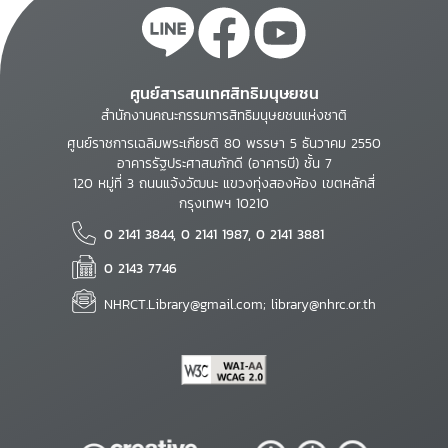
ศูนย์สารสนเทศสิทธิมนุษยชน
สำนักงานคณะกรรมการสิทธิมนุษยชนแห่งชาติ
ศูนย์ราชการเฉลิมพระเกียรติ 80 พรรษา 5 ธันวาคม 2550
อาคารรัฐประศาสนภักดี (อาคารบี) ชั้น 7
120 หมู่ที่ 3 ถนนแจ้งวัฒนะ แขวงทุ่งสองห้อง เขตหลักสี่
กรุงเทพฯ 10210
0 2141 3844, 0 2141 1987, 0 2141 3881
0 2143 7746
NHRCT.Library@gmail.com; library@nhrc.or.th