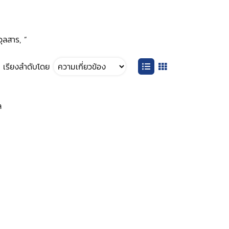
ุลสาร, ”
เรียงลำดับโดย
ล