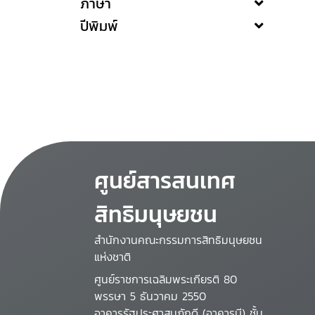
ภาษา
ปีพิมพ์
ศูนย์สารสนเทศ
สิทธิมนุษยชน
สำนักงานคณะกรรมการสิทธิมนุษยชน
แห่งชาติ
ศูนย์ราชการเฉลิมพระเกียรติ 80
พรรษา 5 ธันวาคม 2550
อาคารรัฐประศาสนภักดี (อาคารบี) ชั้น