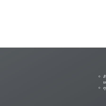
ส
แ
ศ