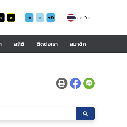
+ก
ก
ก
ก
ภาษาไทย
-ก
ศ
สถิติ
ติดต่อเรา
สมาชิก